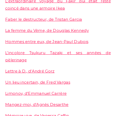
L’extraordinaire voyage du Fakir qui était resté
coincé dans une armoire Ikea
Faber le destructeur, de Tristan Garcia
La femme du Vème, de Douglas Kennedy
Hommes entre eux, de Jean-Paul Dubois
L’incolore Tsukuru Tazaki et ses années de
pèlerinage
Lettre à D., d’André Gorz
Un lieu incertain, de Fred Vargas
Limonov, d’Emmanuel Carrère
Mangez-moi, d’Agnès Desarthe
Mémoire vive, de Vanessa Caffin