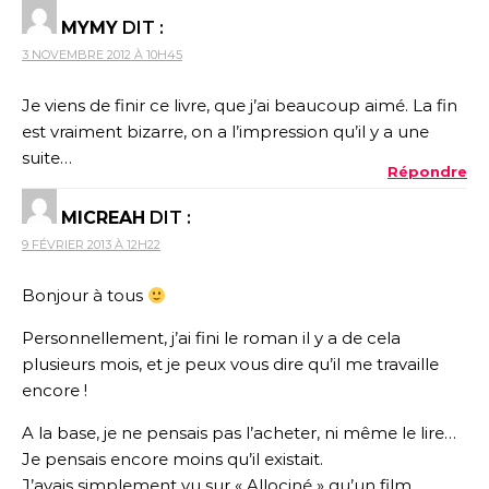
MYMY
DIT :
3 NOVEMBRE 2012 À 10H45
Je viens de finir ce livre, que j’ai beaucoup aimé. La fin
est vraiment bizarre, on a l’impression qu’il y a une
suite…
Répondre
MICREAH
DIT :
9 FÉVRIER 2013 À 12H22
Bonjour à tous
Personnellement, j’ai fini le roman il y a de cela
plusieurs mois, et je peux vous dire qu’il me travaille
encore !
A la base, je ne pensais pas l’acheter, ni même le lire…
Je pensais encore moins qu’il existait.
J’avais simplement vu sur « Allociné » qu’un film