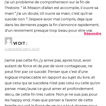
j’ai un probleme de comprehension sur la fin de
l’histoire. " lA Mission d’allan est accomplie, il ouvre sa
main " j’ai un doute, s’il ouvre sa main, c’est qu’il se
suicide non ? Jespere avoir mal compris, deja que
dans les dernieres pages la fin s’annonce rapidement,
d’un revirement presque trop beau pour etre vrai.
Répondre
VI
DIT :
4 DÉCEMBRE 2007 À 12H47
j’aime pas cette fin, j’y arrive pas, apres tout, avoir
autant de force et de joie de vivre contagieuse, ne
peut finir par ce suicidé. Penser que c’est d’une
logique implaccable en rapport au sujet du livre, et
que celui qui se suicidera n’est pas celui ou celle qu’on
pense. mais j’aurai ce gout amer et profondement
decu, de cette fin tres rustre. Non je ne suis pas pour
les happy end, mais que penser a l’avenir de cette
famille qui voit la force de vie qui a tout donner pour