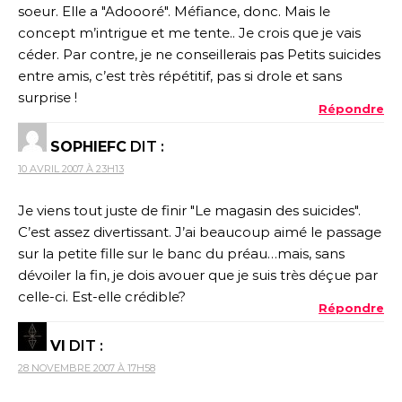
soeur. Elle a "Adoooré". Méfiance, donc. Mais le
concept m’intrigue et me tente.. Je crois que je vais
céder. Par contre, je ne conseillerais pas Petits suicides
entre amis, c’est très répétitif, pas si drole et sans
surprise !
Répondre
SOPHIEFC
DIT :
10 AVRIL 2007 À 23H13
Je viens tout juste de finir "Le magasin des suicides".
C’est assez divertissant. J’ai beaucoup aimé le passage
sur la petite fille sur le banc du préau…mais, sans
dévoiler la fin, je dois avouer que je suis très déçue par
celle-ci. Est-elle crédible?
Répondre
VI
DIT :
28 NOVEMBRE 2007 À 17H58