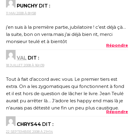
PUNCHY
DIT :
11 MAI 2008 À 8H58
j’en suis à la première partie, jubilatoire ! c’est déjà çà…
la suite, bon on verra.mais j’ai déjà bien rit, merci
monsieur teulé et à bientôt
Répondre
VAL
DIT :
18 JUILLET 2008 À 16H39
Tout à fait d’accord avec vous. Le premier tiers est
extra. On a les zygomatiques qui fonctionnent à fond
et il est hors de question de lâcher le livre. Jean Teulé
aurait pu arrêter là… J’adore les happy end mais là je
n’aurais pas détesté une fin un peu plus caustique.
Répondre
CHRYS44
DIT :
22 SEPTEMBRE 2008 À 21H14