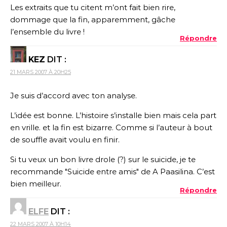
Les extraits que tu citent m’ont fait bien rire,
dommage que la fin, apparemment, gâche
l’ensemble du livre !
Répondre
KEZ
DIT :
21 MARS 2007 À 20H25
Je suis d’accord avec ton analyse.
L’idée est bonne. L’histoire s’installe bien mais cela part
en vrille. et la fin est bizarre. Comme si l’auteur à bout
de souffle avait voulu en finir.
Si tu veux un bon livre drole (?) sur le suicide, je te
recommande "Suicide entre amis" de A Paasilina. C’est
bien meilleur.
Répondre
ELFE
DIT :
22 MARS 2007 À 10H14