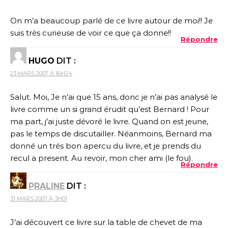
On m’a beaucoup parlé de ce livre autour de moi!! Je
suis très curieuse de voir ce que ça donne!!
Répondre
HUGO
DIT :
23 MARS 2007 À 16H24
Salut. Moi, Je n’ai que 15 ans, donc je n’ai pas analysé le
livre comme un si grand érudit qu’est Bernard ! Pour
ma part, j’ai juste dévoré le livre. Quand on est jeune,
pas le temps de discutailler. Néanmoins, Bernard ma
donné un trés bon apercu du livre, et je prends du
recul a present. Au revoir, mon cher ami (le fou).
Répondre
PRALINE
DIT :
31 MARS 2007 À 3H01
J’ai découvert ce livre sur la table de chevet de ma