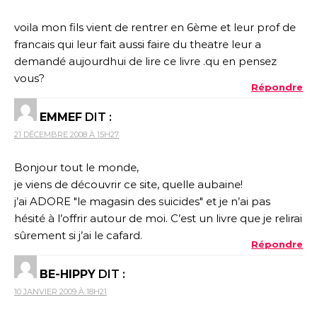
voila mon fils vient de rentrer en 6ème et leur prof de
francais qui leur fait aussi faire du theatre leur a
demandé aujourdhui de lire ce livre .qu en pensez
vous?
Répondre
EMMEF
DIT :
21 DÉCEMBRE 2008 À 15H27
Bonjour tout le monde,
je viens de découvrir ce site, quelle aubaine!
j’ai ADORE "le magasin des suicides" et je n’ai pas
hésité à l’offrir autour de moi. C’est un livre que je relirai
sûrement si j’ai le cafard.
Répondre
BE-HIPPY
DIT :
10 JANVIER 2009 À 18H21