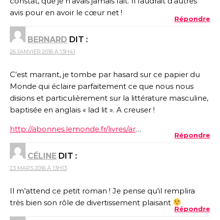
constat, que je n’avais jamais fait. Il faudrait d’autres
avis pour en avoir le cœur net !
Répondre
BERNARD
DIT :
26 JANVIER 2016 À 13H41
C’est marrant, je tombe par hasard sur ce papier du
Monde qui éclaire parfaitement ce que nous nous
disions et particulièrement sur la littérature masculine,
baptisée en anglais « lad lit ». A creuser !
http://abonnes.lemonde.fr/livres/ar
…
Répondre
CÉLINE
DIT :
23 MARS 2016 À 13H13
Il m’attend ce petit roman ! Je pense qu’il remplira
très bien son rôle de divertissement plaisant
Répondre