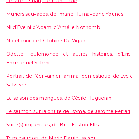
Le Montespan, de Jean Teulé
Mûriers sauvages, de Imane Humaydane Younes
Ni d’Eve ni d’Adam, d’Amélie Nothomb
No et moi, de Delphine De Vigan
Odette Toulemonde et autres histoires, d’Eric-
Emmanuel Schmitt
Portrait de l’écrivain en animal domestique, de Lydie
Salvayre
La saison des mangues, de Cécile Huguenin
Le sermon sur la chute de Rome, de Jérôme Ferrari
Suite(s) impériales, de Bret Easton Ellis
Tom est mort, de Marie Darrieussecq