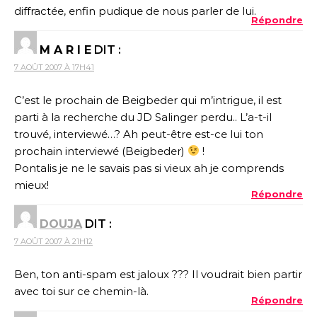
diffractée, enfin pudique de nous parler de lui.
Répondre
M A R I E
DIT :
7 AOÛT 2007 À 17H41
C’est le prochain de Beigbeder qui m’intrigue, il est
parti à la recherche du JD Salinger perdu.. L’a-t-il
trouvé, interviewé…? Ah peut-être est-ce lui ton
prochain interviewé (Beigbeder)
!
Pontalis je ne le savais pas si vieux ah je comprends
mieux!
Répondre
DOUJA
DIT :
7 AOÛT 2007 À 21H12
Ben, ton anti-spam est jaloux ??? Il voudrait bien partir
avec toi sur ce chemin-là.
Répondre