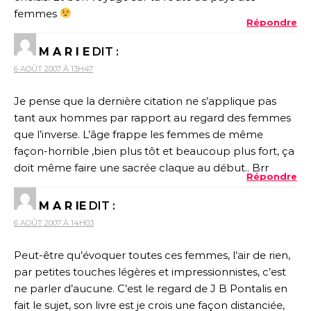
femmes
Répondre
M A R I E
DIT :
6 AOÛT 2007 À 13H47
Je pense que la dernière citation ne s’applique pas
tant aux hommes par rapport au regard des femmes
que l’inverse. L’âge frappe les femmes de même
façon-horrible ,bien plus tôt et beaucoup plus fort, ça
doit même faire une sacrée claque au début.. Brr
Répondre
M A R IE
DIT :
6 AOÛT 2007 À 14H03
Peut-être qu’évoquer toutes ces femmes, l’air de rien,
par petites touches légères et impressionnistes, c’est
ne parler d’aucune. C’est le regard de J B Pontalis en
fait le sujet, son livre est je crois une façon distanciée,