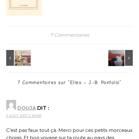
7 Commentaires
7 Commentaires sur “
Elles – J.-B. Pontalis
”
DOUJA
DIT :
5 AOÛT 2007 À 19H09
C’est pas faux tout çà. Merci pour ces petits morceaux
choisis. Et bon voyage sur ta route au pays des