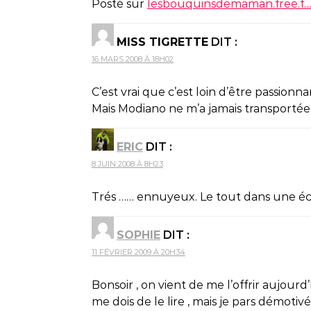
Posté sur
lesbouquinsdemaman.free.f
MISS TIGRETTE
DIT :
16 MARS 2008 À 18H02
C’est vrai que c’est loin d’être passionna
Mais Modiano ne m’a jamais transporté
ERIC
DIT :
8 JUIN 2008 À 8H23
Trés …… ennuyeux. Le tout dans une écri
SOPHIE
DIT :
11 FÉVRIER 2009 À 20H34
Bonsoir , on vient de me l’offrir aujourd
me dois de le lire , mais je pars démotivé