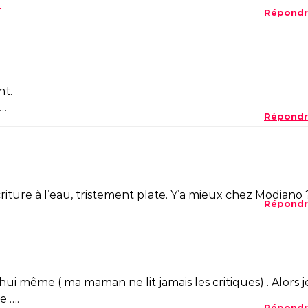
…
Répondr
nt.
e…
Répondr
ture à l’eau, tristement plate. Y’a mieux chez Modiano 
Répondr
’hui même ( ma maman ne lit jamais les critiques) . Alors j
e ….
Répondr