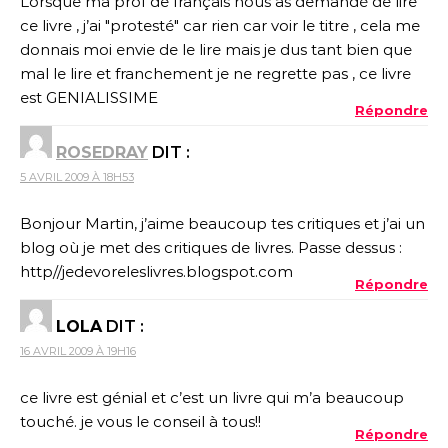
Lorsque ma prof de français nous as demandé de lire
ce livre , j’ai "protesté" car rien car voir le titre , cela me
donnais moi envie de le lire mais je dus tant bien que
mal le lire et franchement je ne regrette pas , ce livre
est GENIALISSIME
Répondre
ROSEDRAY
DIT :
5 AVRIL 2009 À 18H53
Bonjour Martin, j’aime beaucoup tes critiques et j’ai un
blog où je met des critiques de livres. Passe dessus :
http//jedevoreleslivres.blogspot.com
Répondre
LOLA
DIT :
16 AVRIL 2009 À 19H16
ce livre est génial et c’est un livre qui m’a beaucoup
touché. je vous le conseil à tous!!
Répondre