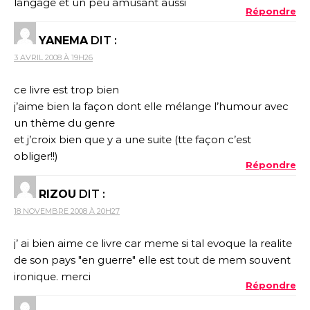
langage et un peu amusant aussi
Répondre
YANEMA
DIT :
3 AVRIL 2008 À 19H26
ce livre est trop bien
j’aime bien la façon dont elle mélange l’humour avec
un thème du genre
et j’croix bien que y a une suite (tte façon c’est
obliger!!)
Répondre
RIZOU
DIT :
18 NOVEMBRE 2008 À 20H27
j’ ai bien aime ce livre car meme si tal evoque la realite
de son pays "en guerre" elle est tout de mem souvent
ironique. merci
Répondre