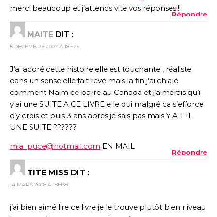
merci beaucoup et j’attends vite vos réponses!!!
Répondre
MAITE
DIT :
5 DÉCEMBRE 2007 À 18H25
J’ai adoré cette histoire elle est touchante , réaliste
dans un sense elle fait revé mais la fin j’ai chialé
comment Naim ce barre au Canada et j’aimerais qu’il
y ai une SUITE A CE LIVRE elle qui malgré ca s’efforce
d’y crois et puis 3 ans apres je sais pas mais Y A T IL
UNE SUITE ??????
mia_puce@hotmail.com
EN MAIL
Répondre
TITE MISS
DIT :
14 MARS 2008 À 18H38
j’ai bien aimé lire ce livre je le trouve plutôt bien niveau