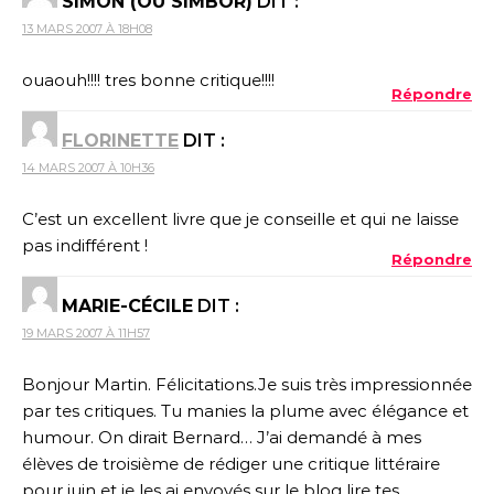
SIMON (OU SIMBOR)
DIT :
13 MARS 2007 À 18H08
ouaouh!!!! tres bonne critique!!!!
Répondre
FLORINETTE
DIT :
14 MARS 2007 À 10H36
C’est un excellent livre que je conseille et qui ne laisse
pas indifférent !
Répondre
MARIE-CÉCILE
DIT :
19 MARS 2007 À 11H57
Bonjour Martin. Félicitations.Je suis très impressionnée
par tes critiques. Tu manies la plume avec élégance et
humour. On dirait Bernard… J’ai demandé à mes
élèves de troisième de rédiger une critique littéraire
pour juin et je les ai envoyés sur le blog lire tes