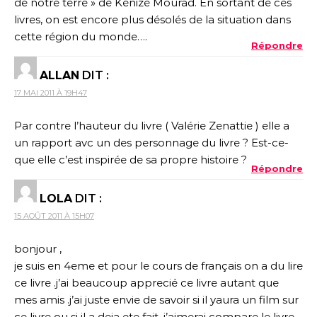
de notre terre » de Kénizé Mourad. En sortant de ces
livres, on est encore plus désolés de la situation dans
cette région du monde….
Répondre
ALLAN
DIT :
17 MAI 2011 À 19H47
Par contre l’hauteur du livre ( Valérie Zenattie ) elle a
un rapport avc un des personnage du livre ? Est-ce-
que elle c’est inspirée de sa propre histoire ?
Répondre
LOLA
DIT :
15 AOÛT 2011 À 15H07
bonjour ,
je suis en 4eme et pour le cours de français on a du lire
ce livre .j’ai beaucoup apprecié ce livre autant que
mes amis .j’ai juste envie de savoir si il yaura un film sur
ce livre ou si il a deja ete fait .j’aimerai compare le livre