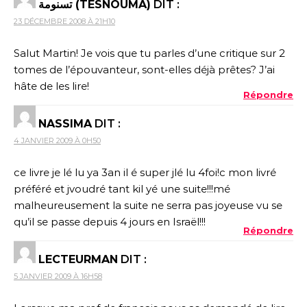
تسنومة (TESNOUMA)
DIT :
23 DÉCEMBRE 2008 À 21H10
Salut Martin! Je vois que tu parles d’une critique sur 2
tomes de l’épouvanteur, sont-elles déjà prêtes? J’ai
hâte de les lire!
Répondre
NASSIMA
DIT :
4 JANVIER 2009 À 0H50
ce livre je lé lu ya 3an il é super jlé lu 4foi!c mon livré
préféré et jvoudré tant kil yé une suite!!!mé
malheureusement la suite ne serra pas joyeuse vu se
qu’il se passe depuis 4 jours en Israël!!!
Répondre
LECTEURMAN
DIT :
5 JANVIER 2009 À 16H58