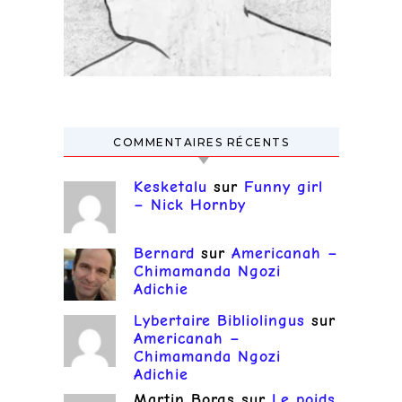
COMMENTAIRES RÉCENTS
Kesketalu
sur
Funny girl
– Nick Hornby
Bernard
sur
Americanah –
Chimamanda Ngozi
Adichie
Lybertaire Bibliolingus
sur
Americanah –
Chimamanda Ngozi
Adichie
Martin Borgs
sur
Le poids