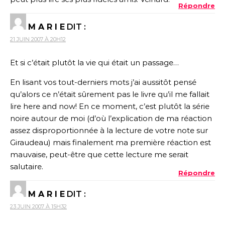
Répondre
M A R I E
DIT :
21 JUIN 2007 À 20H12
Et si c’était plutôt la vie qui était un passage…
En lisant vos tout-derniers mots j’ai aussitôt pensé
qu’alors ce n’était sûrement pas le livre qu’il me fallait
lire here and now! En ce moment, c’est plutôt la série
noire autour de moi (d’où l’explication de ma réaction
assez disproportionnée à la lecture de votre note sur
Giraudeau) mais finalement ma première réaction est
mauvaise, peut-être que cette lecture me serait
salutaire.
Répondre
M A R I E
DIT :
23 JUIN 2007 À 15H32