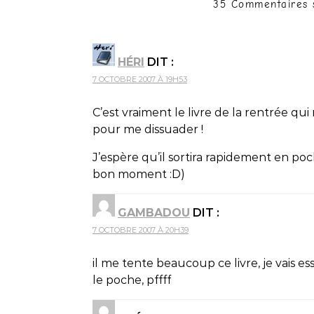
35 Commentaires 
HÉRI
DIT :
7 OCTOBRE 2007 À 19H53
C’est vraiment le livre de la rentrée qui 
pour me dissuader !
J’espère qu’il sortira rapidement en po
bon moment :D)
GAMBADOU
DIT :
7 OCTOBRE 2007 À 20H39
il me tente beaucoup ce livre, je vais e
le poche, pffff