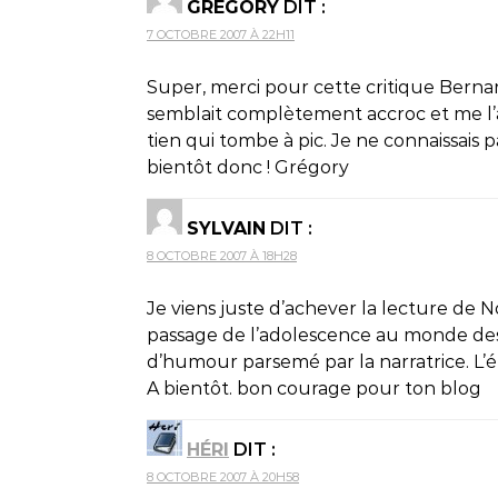
GRÉGORY
DIT :
7 OCTOBRE 2007 À 22H11
Super, merci pour cette critique Bernar
semblait complètement accroc et me l’a 
tien qui tombe à pic. Je ne connaissais p
bientôt donc ! Grégory
SYLVAIN
DIT :
8 OCTOBRE 2007 À 18H28
Je viens juste d’achever la lecture de 
passage de l’adolescence au monde des 
d’humour parsemé par la narratrice. L’é
A bientôt. bon courage pour ton blog
HÉRI
DIT :
8 OCTOBRE 2007 À 20H58