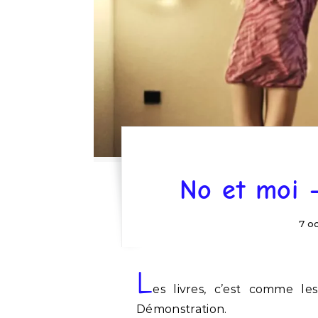
No et moi 
7 o
L
es livres, c’est comme le
Démonstration.