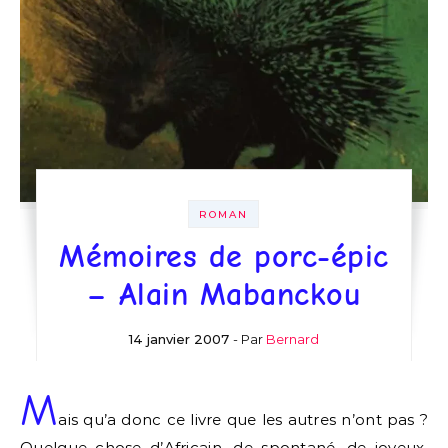
ROMAN
Mémoires de porc-épic
– Alain Mabanckou
14 janvier 2007
- Par
Bernard
M
ais qu’a donc ce livre que les autres n’ont pas ?
Quelque chose d’Africain, de spontané, de joyeux,