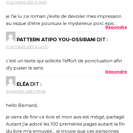
17 OCTOBRE 2007 À 13H01
je l’ai lu ;ce roman .j’evite de devoiler mes impression
au risque d’etre poursuivi le mysterieux porc epic .
Répondre
PATTERN ATIPO YOU-OSSIRANI
DIT :
17 OCTOBRE 2007 À 14H37
c’est un texte qui sollicite l’effort de ponctuation afin
d’y puiser le sens
Répondre
ELÉA
DIT :
19 JANVIER 2008 À 17H36
hello Bernard,
je viens de finir ce livre et mon avis est mitigé, partagé.
Autant j’ai adoré les 100 premières pages autant la fin
du livre m’a ennuyée… je trouve que ces personnes