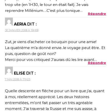
trop vite (en 1H30, le tour en était fait). Je vais
reprendre Millénium….C’est plus tonique…
Répondre
AERIA
DIT :
30 JANVIER 2008 À 19H08
Zut, je viens d’acheter ce bouquin pour une amie!
La quatrième m’a donné envie..le voyage peut être.. Et
puis, question de goût non?
Merci pour vos critiques! J’aurais dû les lire avant…
Répondre
ELISE
DIT :
7 MAI 2008 À 17H25
Quelle descente en flêche pour un livre que j’ai, quant
à moi, réellement apprécié. Les deux histoires
entremélées, m’ont fait passer un très agréable
moment. J’ai traversé la Russie et me suis assise, à