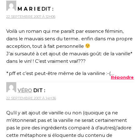
M A R I E
DIT :
22 SEPTEMBRE 2007 À 12H06
Voilà un roman qui me paraît par essence féminin,
dans le mauvais sens du terme.. enfin dans ma propre
acception, tout à fait personnelle
J’ai sursauté à cet ajout de mauvais goût: de la vanille*
dans le vin! ! C’est vraiment vrai!???
*pff et c’est peut-être même de la vaniline :-(…
Répondre
VÉRO
DIT :
22 SEPTEMBRE 2007 À 14H36
Qu’il y ait ajout de vanille ou non (quoique ça ne
m’étonnerait pas et la vanille ne serait certainement
pas le pire des ingrédients comparé à d’autres)j’adore
cette métaphore si éloquente du contenu de