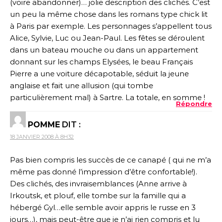
(voire abandonner)… jolie description des clichés. C’est
un peu la même chose dans les romans type chick lit
à Paris par exemple. Les personnages s’appellent tous
Alice, Sylvie, Luc ou Jean-Paul. Les fêtes se déroulent
dans un bateau mouche ou dans un appartement
donnant sur les champs Elysées, le beau Français
Pierre a une voiture décapotable, séduit la jeune
anglaise et fait une allusion (qui tombe
particulièrement mal) à Sartre. La totale, en somme !
Répondre
POMME
DIT :
18 JANVIER 2008 À 8H32
Pas bien compris les succès de ce canapé ( qui ne m’a
même pas donné l’impression d’être confortable!).
Des clichés, des invraisemblances (Anne arrive à
Irkoutsk, et plouf, elle tombe sur la famille qui a
hébergé Gyl…elle semble avoir appris le russe en 3
jours…), mais peut-être que je n’ai rien compris et lu