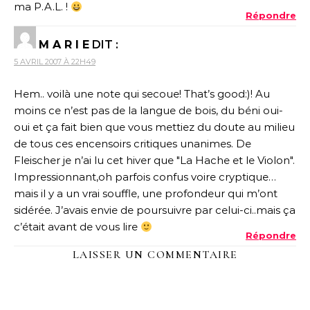
ma P.A.L. !
Répondre
M A R I E
DIT :
5 AVRIL 2007 À 22H49
Hem.. voilà une note qui secoue! That’s good:)! Au
moins ce n’est pas de la langue de bois, du béni oui-
oui et ça fait bien que vous mettiez du doute au milieu
de tous ces encensoirs critiques unanimes. De
Fleischer je n’ai lu cet hiver que "La Hache et le Violon".
Impressionnant,oh parfois confus voire cryptique…
mais il y a un vrai souffle, une profondeur qui m’ont
sidérée. J’avais envie de poursuivre par celui-ci..mais ça
c’était avant de vous lire
Répondre
LAISSER UN COMMENTAIRE