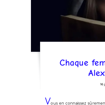
Chaque fe
Alex
16 
V
ous en connaissez sûremen