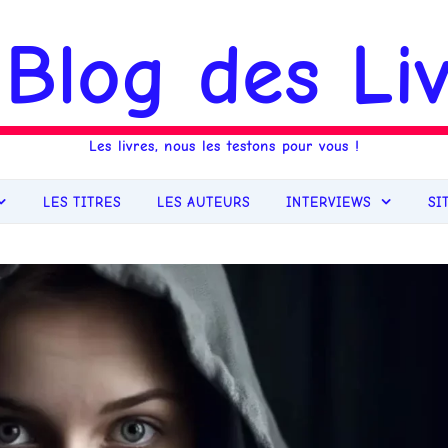
 Blog des Liv
Les livres, nous les testons pour vous !
LES TITRES
LES AUTEURS
INTERVIEWS
SI