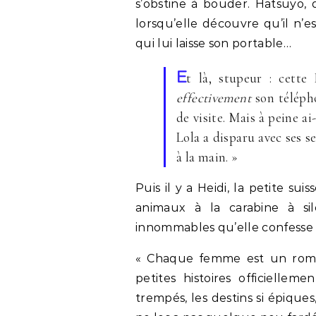
s’obstine à bouder. Hatsuyo, 
lorsqu’elle découvre qu’il n’e
qui lui laisse son portable…
E
t là, stupeur : cette
effectivement
son télépho
de visite. Mais à peine ai
Lola a disparu avec ses s
à la main. »
Puis il y a Heidi, la petite su
animaux à la carabine à sil
innommables qu’elle confesse 
« Chaque femme est un roman
petites histoires officiellem
trempés, les destins si épique