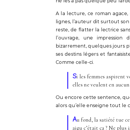
ne les a pas quelque peu fardé
A la lecture, ce roman agace, 
lignes, l’auteur dit surtout so
reste, de flatter la lectrice sa
l’ouvrage, une impression 
bizarrement, quelques jours plus
ses destins légers et fantaisist
Comme celle-ci.
S
i les femmes aspirent v
elles ne veulent en aucun
Ou encore cette sentence, que 
alors qu’elle enseigne tout le c
A
u fond, la satiété tue c
aigu c’était ça ? Ne plus 