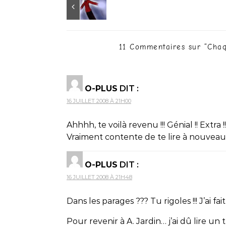
11 Commentaires sur “
Chaq
O-PLUS
DIT :
16 JUILLET 2008 À 21H00
Ahhhh, te voilà revenu !!! Génial !! Extra !!
Vraiment contente de te lire à nouveau
O-PLUS
DIT :
16 JUILLET 2008 À 21H48
Dans les parages ??? Tu rigoles !!! J’ai f
Pour revenir à A. Jardin… j’ai dû lire un 