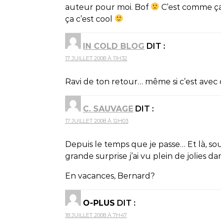
auteur pour moi. Bof
C’est comme ça.
ça c’est cool
IN COLD BLOG
DIT :
17 JUILLET 2008 À 11H32
Ravi de ton retour… même si c’est avec 
C. SAUVAGE
DIT :
17 JUILLET 2008 À 12H03
Depuis le temps que je passe… Et là, soud
grande surprise j’ai vu plein de jolies 
En vacances, Bernard?
O-PLUS
DIT :
18 JUILLET 2008 À 7H47