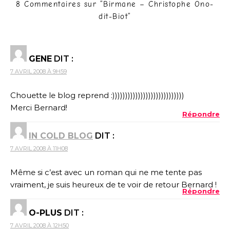
8 Commentaires sur “
Birmane – Christophe Ono-
dit-Biot
”
GENE
DIT :
7 AVRIL 2008 À 9H59
Chouette le blog reprend :))))))))))))))))))))))))))))
Merci Bernard!
Répondre
IN COLD BLOG
DIT :
7 AVRIL 2008 À 11H08
Même si c’est avec un roman qui ne me tente pas
vraiment, je suis heureux de te voir de retour Bernard !
Répondre
O-PLUS
DIT :
7 AVRIL 2008 À 12H50