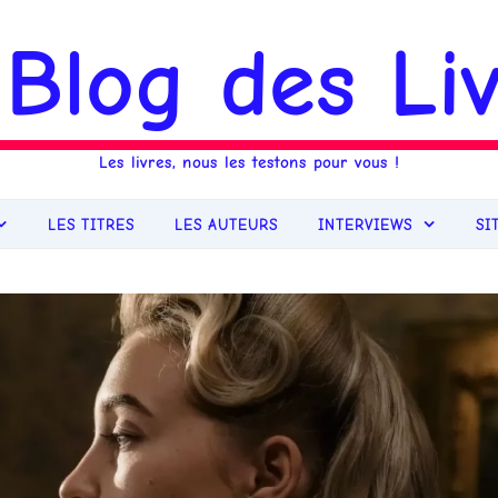
 Blog des Liv
Les livres, nous les testons pour vous !
LES TITRES
LES AUTEURS
INTERVIEWS
SI