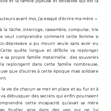
cile et la famille joyeuse et dévastée qui est la
uteurs avant moi, j’ai essayé d’écrire ma mère. »
 la tâche, interroge, rassemble, compulse, trie
elle veut comprendre comment cette femme si
aco-dépressive a pu mourir seule sans avoir eu
 Cette quête longue et difficile va replonger
 sa propre famille maternelle : des souvenirs
la replongent dans cette famille nombreuse,
se que d’autres à cette époque mais solidaire
ent.
la vie de chacun se met en place et au fur et à
 va débusquer des secrets qui enfin pourraient
comprendre cette incapacité qu’avait sa mère
is fouiller ainsi dans des vies qui ne lui