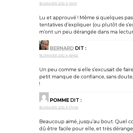
18 JANVIER 2012 À 15H11
Lu et approuvé ! Même si quelques pas
tentatives d’expliquer (ou plutôt de s’
m’ont un peu dérangée dans ma lectur
BERNARD
DIT :
18 JANVIER 2012 À 16H02
Un peu comme si elle s’excusait de fai
petit manque de confiance, sans doute, m
!
POMME
DIT :
18 JANVIER 2012 À 17H35
Beaucoup aimé, jusqu’au bout. Quel cou
dû être facile pour elle, et très dérang