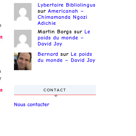
Lybertaire Bibliolingus
sur
Americanah –
Chimamanda Ngozi
Adichie
e
Martin Borgs
sur
Le
e
poids du monde –
David Joy
Bernard
sur
Le poids
du monde – David Joy
n
r
e
CONTACT
Nous contacter