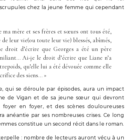
s scrupules chez la jeune femme qui cependant
ue ma mère et ses frères et sœurs ont tous été,
e leur vie(ou toute leur vie) blessés, abîmés,
le droit d’écrire que Georges a été un père
miliant… Ai-je le droit d’écrire que Liane n’a
trepoids, qu’elle lui a été dévouée comme elle
acrifice des siens… »
, qui se déroule par épisodes, aura un impact
ine de Vigan et de sa jeune sœur qui devront
foyer en foyer, et des scènes douloureuses
a anéantie par ses nombreuses crises. Ce long
femmes constitue un second récit dans le roman.
interpelle : nombre de lecteurs auront vécu à un