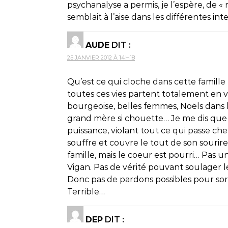
psychanalyse a permis, je l’espère, de « 
semblait à l’aise dans les différentes in
AUDE
DIT :
25 JANVIER 2012 À 14H18
Qu’est ce qui cloche dans cette famille 
toutes ces vies partent totalement en v
bourgeoise, belles femmes, Noëls dans la
grand mère si chouette… Je me dis que 
puissance, violant tout ce qui passe chez l
souffre et couvre le tout de son sourire
famille, mais le coeur est pourri… Pas u
Vigan. Pas de vérité pouvant soulager 
Donc pas de pardons possibles pour sorti
Terrible…
DEP
DIT :