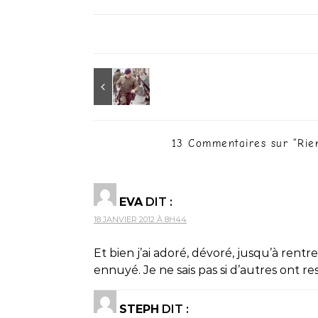
13 Commentaires sur “
Rie
EVA
DIT :
18 JANVIER 2012 À 8H44
Et bien j’ai adoré, dévoré, jusqu’à rentr
ennuyé. Je ne sais pas si d’autres ont re
STEPH
DIT :