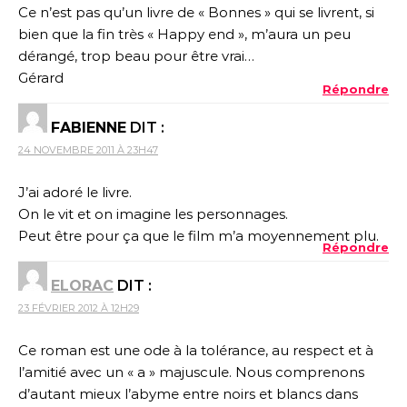
Ce n’est pas qu’un livre de « Bonnes » qui se livrent, si
bien que la fin très « Happy end », m’aura un peu
dérangé, trop beau pour être vrai…
Gérard
Répondre
FABIENNE
DIT :
24 NOVEMBRE 2011 À 23H47
J’ai adoré le livre.
On le vit et on imagine les personnages.
Peut être pour ça que le film m’a moyennement plu.
Répondre
ELORAC
DIT :
23 FÉVRIER 2012 À 12H29
Ce roman est une ode à la tolérance, au respect et à
l’amitié avec un « a » majuscule. Nous comprenons
d’autant mieux l’abyme entre noirs et blancs dans