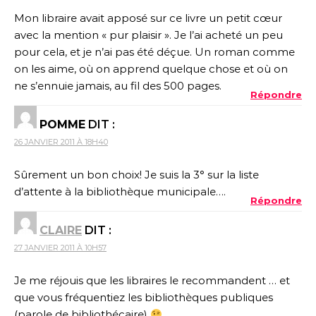
Mon libraire avait apposé sur ce livre un petit cœur
avec la mention « pur plaisir ». Je l’ai acheté un peu
pour cela, et je n’ai pas été déçue. Un roman comme
on les aime, où on apprend quelque chose et où on
ne s’ennuie jamais, au fil des 500 pages.
Répondre
POMME
DIT :
26 JANVIER 2011 À 18H40
Sûrement un bon choix! Je suis la 3° sur la liste
d’attente à la bibliothèque municipale….
Répondre
CLAIRE
DIT :
27 JANVIER 2011 À 10H57
Je me réjouis que les libraires le recommandent … et
que vous fréquentiez les bibliothèques publiques
(parole de bibliothécaire)