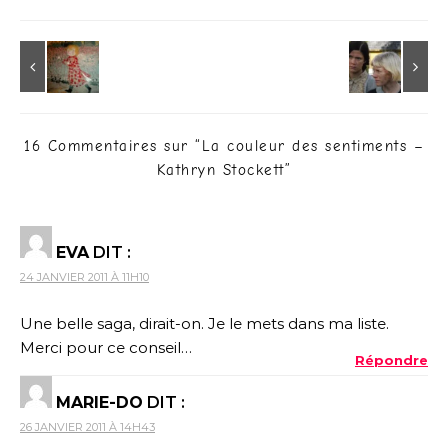
16 Commentaires sur “
La couleur des sentiments –
Kathryn Stockett
”
EVA
DIT :
24 JANVIER 2011 À 11H10
Une belle saga, dirait-on. Je le mets dans ma liste.
Merci pour ce conseil…
Répondre
MARIE-DO
DIT :
26 JANVIER 2011 À 14H43