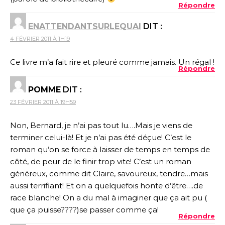
Répondre
ENATTENDANTSURLEQUAI
DIT :
4 FÉVRIER 2011 À 1H19
Ce livre m’a fait rire et pleuré comme jamais. Un régal !
Répondre
POMME
DIT :
23 FÉVRIER 2011 À 19H59
Non, Bernard, je n’ai pas tout lu….Mais je viens de
terminer celui-là! Et je n’ai pas été déçue! C’est le
roman qu’on se force à laisser de temps en temps de
côté, de peur de le finir trop vite! C’est un roman
généreux, comme dit Claire, savoureux, tendre…mais
aussi terrifiant! Et on a quelquefois honte d’être….de
race blanche! On a du mal à imaginer que ça ait pu (
que ça puisse????)se passer comme ça!
Répondre