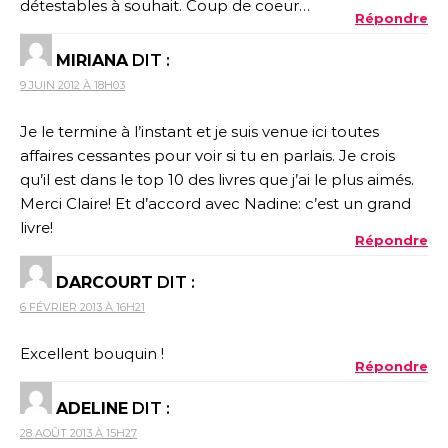
détestables à souhait. Coup de coeur…
Répondre
MIRIANA
DIT :
9 JUIN 2012 À 18H03
Je le termine à l’instant et je suis venue ici toutes
affaires cessantes pour voir si tu en parlais. Je crois
qu’il est dans le top 10 des livres que j’ai le plus aimés.
Merci Claire! Et d’accord avec Nadine: c’est un grand
livre!
Répondre
DARCOURT
DIT :
6 FÉVRIER 2013 À 16H21
Excellent bouquin !
Répondre
ADELINE
DIT :
28 AOÛT 2013 À 15H27