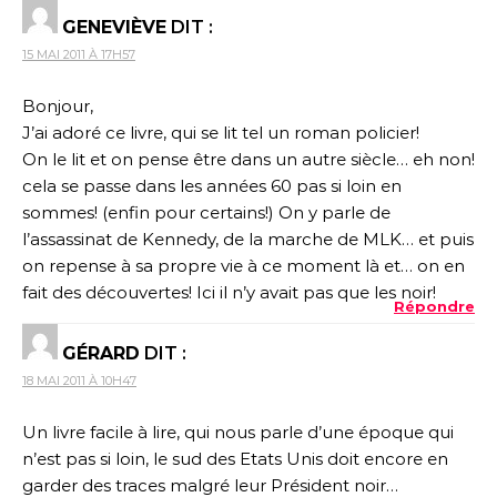
GENEVIÈVE
DIT :
15 MAI 2011 À 17H57
Bonjour,
J’ai adoré ce livre, qui se lit tel un roman policier!
On le lit et on pense être dans un autre siècle… eh non!
cela se passe dans les années 60 pas si loin en
sommes! (enfin pour certains!) On y parle de
l’assassinat de Kennedy, de la marche de MLK… et puis
on repense à sa propre vie à ce moment là et… on en
fait des découvertes! Ici il n’y avait pas que les noir!
Répondre
GÉRARD
DIT :
18 MAI 2011 À 10H47
Un livre facile à lire, qui nous parle d’une époque qui
n’est pas si loin, le sud des Etats Unis doit encore en
garder des traces malgré leur Président noir…