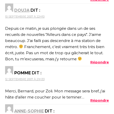
DOUJA
DIT :
10 SEPTEMBRE 2007 À 22H10
Depuis ce matin, je suis plongée dans un de ses
recueils de nouvelles "Ailleurs dans ce pays". J’aime
beaucoup. J’ai failli pas descendre à ma station de
métro.
Franchement, c’est vraiment très très bien
écrit, juste. Pas un mot de trop qui gâcherait le tout.
Bon, tu m’excuseras, mais j’y retourne
Répondre
POMME
DIT :
12 SEPTEMBRE 2007 À 21H33
Merci, Bernard, pour Zoli. Mon message sera bref, j’ai
hâte d’aller me coucher pour le teminer…
Répondre
ANNE-SOPHIE
DIT :