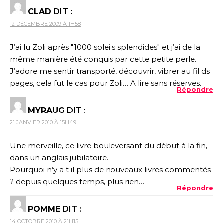
CLAD
DIT :
12 DÉCEMBRE 2009 À 1H58
J’ai lu Zoli après "1000 soleils splendides" et j’ai de la
même manière été conquis par cette petite perle.
J’adore me sentir transporté, découvrir, vibrer au fil ds
pages, cela fut le cas pour Zoli… A lire sans réserves.
Répondre
MYRAUG
DIT :
21 JANVIER 2010 À 15H49
Une merveille, ce livre bouleversant du début à la fin,
dans un anglais jubilatoire.
Pourquoi n’y a t il plus de nouveaux livres commentés
? depuis quelques temps, plus rien…
Répondre
POMME
DIT :
14 OCTOBRE 2010 À 21H15