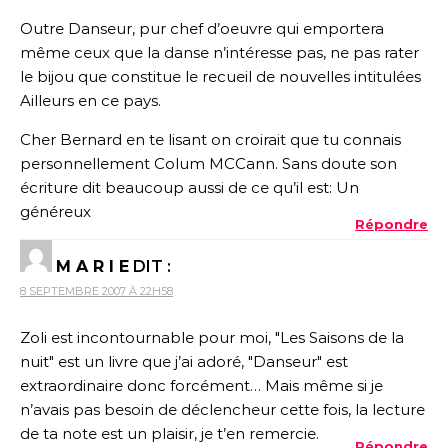
Outre Danseur, pur chef d’oeuvre qui emportera
même ceux que la danse n’intéresse pas, ne pas rater
le bijou que constitue le recueil de nouvelles intitulées
Ailleurs en ce pays.
Cher Bernard en te lisant on croirait que tu connais
personnellement Colum MCCann. Sans doute son
écriture dit beaucoup aussi de ce qu’il est: Un
généreux
Répondre
M A R I E
DIT :
8 SEPTEMBRE 2007 À 22H58
Zoli est incontournable pour moi, "Les Saisons de la
nuit" est un livre que j’ai adoré, "Danseur" est
extraordinaire donc forcément… Mais même si je
n’avais pas besoin de déclencheur cette fois, la lecture
de ta note est un plaisir, je t’en remercie.
Répondre