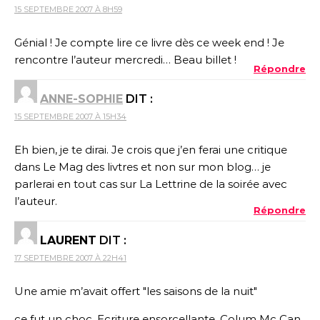
15 SEPTEMBRE 2007 À 8H59
Génial ! Je compte lire ce livre dès ce week end ! Je
rencontre l’auteur mercredi… Beau billet !
Répondre
ANNE-SOPHIE
DIT :
15 SEPTEMBRE 2007 À 15H34
Eh bien, je te dirai. Je crois que j’en ferai une critique
dans Le Mag des livtres et non sur mon blog… je
parlerai en tout cas sur La Lettrine de la soirée avec
l’auteur.
Répondre
LAURENT
DIT :
17 SEPTEMBRE 2007 À 22H41
Une amie m’avait offert "les saisons de la nuit"
ce fut un choc. Ecriture ensorcellante. Colum Mc Can