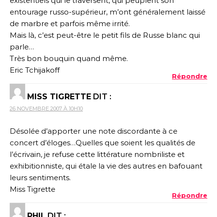
existentiels qui le traversent, qui peuplent son
entourage russo-supérieur, m’ont généralement laissé
de marbre et parfois même irrité.
Mais là, c’est peut-être le petit fils de Russe blanc qui
parle…
Très bon bouquin quand même.
Eric Tchijakoff
Répondre
MISS TIGRETTE
DIT :
26 NOVEMBRE 2007 À 10H10
Désolée d’apporter une note discordante à ce
concert d’éloges…Quelles que soient les qualités de
l’écrivain, je refuse cette littérature nombriliste et
exhibitionniste, qui étale la vie des autres en bafouant
leurs sentiments.
Miss Tigrette
Répondre
PHIL
DIT :