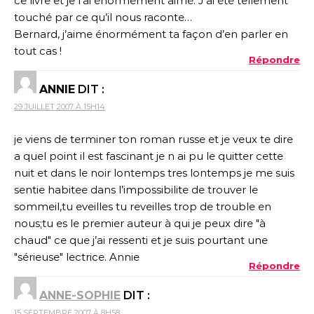
ce livre et je l’ai énormément aimé. J’ai été tellement
touché par ce qu’il nous raconte…
Bernard, j’aime énormément ta façon d’en parler en
tout cas !
Répondre
ANNIE
DIT :
29 JUILLET 2007 À 15H14
je viens de terminer ton roman russe et je veux te dire
a quel point il est fascinant je n ai pu le quitter cette
nuit et dans le noir lontemps tres lontemps je me suis
sentie habitee dans l’impossibilite de trouver le
sommeil,tu eveilles tu reveilles trop de trouble en
nous;tu es le premier auteur à qui je peux dire "à
chaud" ce que j’ai ressenti et je suis pourtant une
"sérieuse" lectrice. Annie
Répondre
ANNE-SOPHIE
DIT :
15 SEPTEMBRE 2007 À 8H58