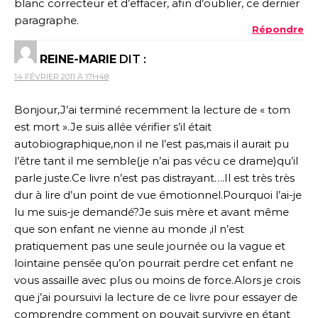
blanc correcteur et d’effacer, afin d’oublier, ce dernier
paragraphe.
Répondre
REINE-MARIE
DIT :
14 FÉVRIER 2011 À 17H48
Bonjour,J’ai terminé recemment la lecture de « tom
est mort ».Je suis allée vérifier s’il était
autobiographique,non il ne l’est pas,mais il aurait pu
l’être tant il me semble(je n’ai pas vécu ce drame)qu’il
parle juste.Ce livre n’est pas distrayant….Il est très très
dur à lire d’un point de vue émotionnel.Pourquoi l’ai-je
lu me suis-je demandé?Je suis mère et avant même
que son enfant ne vienne au monde ,il n’est
pratiquement pas une seule journée ou la vague et
lointaine pensée qu’on pourrait perdre cet enfant ne
vous assaille avec plus ou moins de force.Alors je crois
que j’ai poursuivi la lecture de ce livre pour essayer de
comprendre comment on pouvait survivre en étant