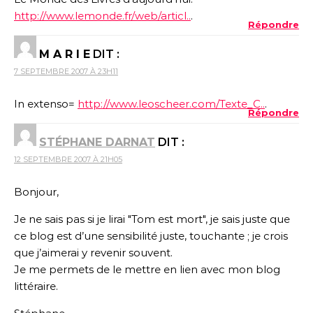
http://www.lemonde.fr/web/articl..
.
Répondre
M A R I E
DIT :
7 SEPTEMBRE 2007 À 23H11
In extenso=
http://www.leoscheer.com/Texte_C..
.
Répondre
STÉPHANE DARNAT
DIT :
12 SEPTEMBRE 2007 À 21H05
Bonjour,
Je ne sais pas si je lirai "Tom est mort", je sais juste que
ce blog est d’une sensibilité juste, touchante ; je crois
que j’aimerai y revenir souvent.
Je me permets de le mettre en lien avec mon blog
littéraire.