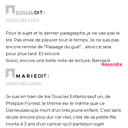
DOUJA
DIT :
23 AOÛT 2007 À 21H13
Pour le sujet et le dernier paragraphe, je ne vais pas le
lire. Pas envie de pleurer tout le temps. Je ne suis pas
encore remise de "Passage du gué"… alors ce sera
pour plus tard. Et encore.
Sinon, encore une belle note de lecture, Bernard.
Répondre
M A R I E
DIT :
23 AOÛT 2007 À 23H44
Je suis en train de lire Tous les Enfants sauf un, de
Philippe Forrest: le thème esr le même que ce
Darrieussecq,la mort d’un très jeune enfant. C’est sans
doute encore plus dur car réel, c’est de sa petite flle
morte à 3 ans d’un cancer qu’il parle(son sujet