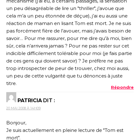
mécanisme (j’ai eu, à certains passages, la sensation
un peu désagréable de lire un "thriller", j’avoue que
cela m’a un peu étonnée de déçue), j’ai eu aussi une
réaction de maman en lisant Tom est mort. Je ne suis
pas forcément fière de l’avouer, mais j’avais besoin de
savoir… Pour me rassurer, pour me dire qu’à moi, bien
sûr, cela n’arrivera jamais ? Pour ne pas rester sur cet
indicible difficilement tolérable pour moi (je fais partie
de ces gens qui doivent savoir) ? Je préfère ne pas
trop introspecter de peur de trouver, chez moi aussi,
un peu de cette vulgarité que tu dénonces à juste
titre.
Répondre
PATRICIA
DIT :
20 MAI 2008 À 14H09
Bonjour,
Je suis actuellement en pleine lecture de "Tom est
mort".