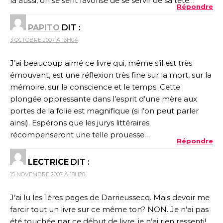
là aussi, on se sent favorisé de se servir de sa tête…
Répondre
PAPITO
DIT :
3 OCTOBRE 2007 À 16H04
J’ai beaucoup aimé ce livre qui, même s’il est très
émouvant, est une réflexion très fine sur la mort, sur la
mémoire, sur la conscience et le temps. Cette
plongée oppressante dans l’esprit d’une mère aux
portes de la folie est magnifique (si l’on peut parler
ainsi). Espérons que les jurys littéraires
récompenseront une telle prouesse…
Répondre
LECTRICE
DIT :
15 NOVEMBRE 2007 À 18H28
J’ai lu les 1ères pages de Darrieussecq. Mais devoir me
farcir tout un livre sur ce même ton? NON. Je n’ai pas
été touchée par ce début de livre, je n’ai rien ressenti!