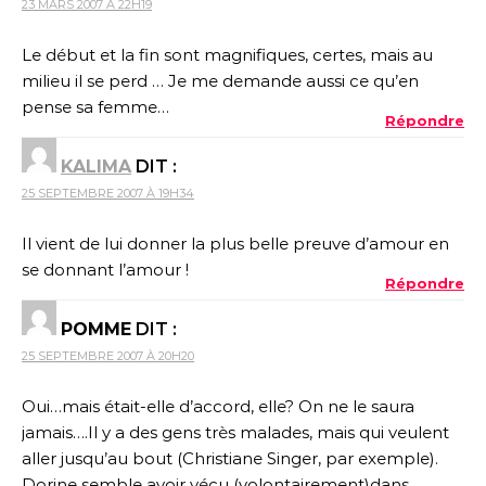
23 MARS 2007 À 22H19
Le début et la fin sont magnifiques, certes, mais au
milieu il se perd … Je me demande aussi ce qu’en
pense sa femme…
Répondre
KALIMA
DIT :
25 SEPTEMBRE 2007 À 19H34
Il vient de lui donner la plus belle preuve d’amour en
se donnant l’amour !
Répondre
POMME
DIT :
25 SEPTEMBRE 2007 À 20H20
Oui…mais était-elle d’accord, elle? On ne le saura
jamais….Il y a des gens très malades, mais qui veulent
aller jusqu’au bout (Christiane Singer, par exemple).
Dorine semble avoir vécu (volontairement)dans