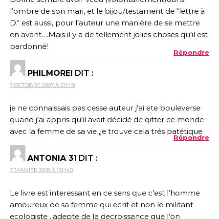
l’ombre de son mari, et le bijou/testament de "lettre à
D." est aussi, pour l’auteur une manière de se mettre
en avant….Mais il y a de tellement jolies choses qu’il est
pardonné!
Répondre
PHILMOREI
DIT :
7 OCTOBRE 2007 À 21H19
je ne connaissais pas cesse auteur j’ai ete bouleverse
quand j’ai appris qu’il avait décidé de qitter ce monde
avec la femme de sa vie ,je trouve cela trés patétique
Répondre
ANTONIA 31
DIT :
7 JANVIER 2018 À 16H40
Le livre est interessant en ce sens que c’est l’homme
amoureux de sa femme qui ecrit et non le militant
ecologiste , adepte de la decroissance que l’on