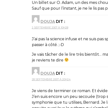
Un billet sur O. Adam, un des mes chouc
Sauf que pour l’instant, je ne le lis pas 
DOUJA
DIT :
2 SEPTEMBRE 2007 À 10H28
J’ai pas la science infuse et ne suis pas
passer à côté. ;-D
Je vais tâcher de le lire très bientôt… mai
je reviens te dire
DOUJA
DIT :
28 SEPTEMBRE 2007 À 20H24
Je viens de terminer ce roman. Et évidem
J’en suis encore un peu secouée (trop se
symphonie que tu utilises, Bernard. Je 