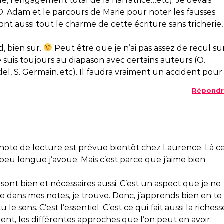
le, l’engagement total de la narratrice…etc). Je devais
. Adam et le parcours de Marie pour noter les fausses
nt aussi tout le charme de cette écriture sans tricherie,
d, bien sur.
Peut être que je n’ai pas assez de recul su
je suis toujours au diapason avec certains auteurs (O.
el, S. Germain..etc). Il faudra vraiment un accident pour
Répondr
 note de lecture est prévue bientôt chez Laurence. Là c
peu longue j’avoue. Mais c’est parce que j’aime bien
 sont bien et nécessaires aussi. C’est un aspect que je ne
ue dans mes notes, je trouve. Donc, j’apprends bien en te
e sens. C’est l’essentiel. C’est ce qui fait aussi la richess
rlent, les différentes approches que l’on peut en avoir.