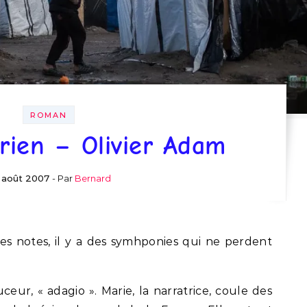
ROMAN
 rien – Olivier Adam
 août 2007
- Par
Bernard
s notes, il y a des symhponies qui ne perdent
ur, « adagio ». Marie, la narratrice, coule des