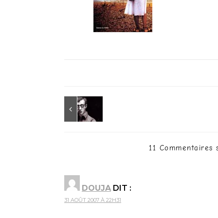
11 Commentaires 
DOUJA
DIT :
31 AOÛT 2007 À 22H31