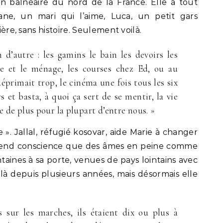
on balnéaire du nord de la France. Elle a tout
ne, un mari qui l’aime, Luca, un petit gars
ière, sans histoire. Seulement voilà.
en d’autre : les gamins le bain les devoirs les
nge et le ménage, les courses chez Ed, ou au
primait trop, le cinéma une fois tous les six
rs et basta, à quoi ça sert de se mentir, la vie
e de plus pour la plupart d’entre nous. »
 ». Jallal, réfugié kosovar, aide Marie à changer
 prend conscience que des âmes en peine comme
entaines à sa porte, venues de pays lointains avec
t là depuis plusieurs années, mais désormais elle
is sur les marches, ils étaient dix ou plus à