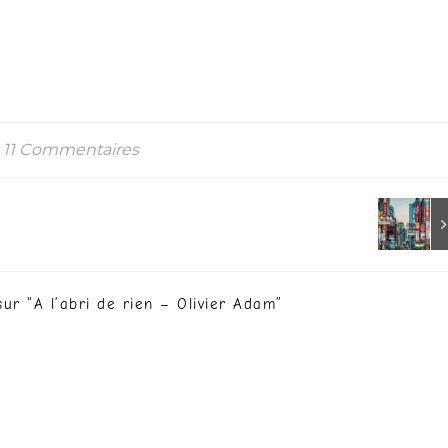
11 Commentaires
sur “
A l’abri de rien – Olivier Adam
”