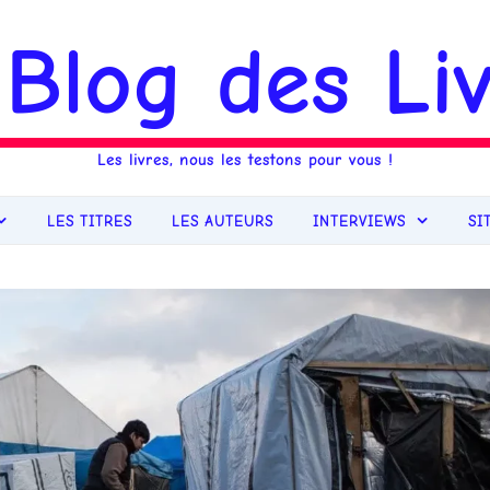
 Blog des Liv
Les livres, nous les testons pour vous !
LES TITRES
LES AUTEURS
INTERVIEWS
SI