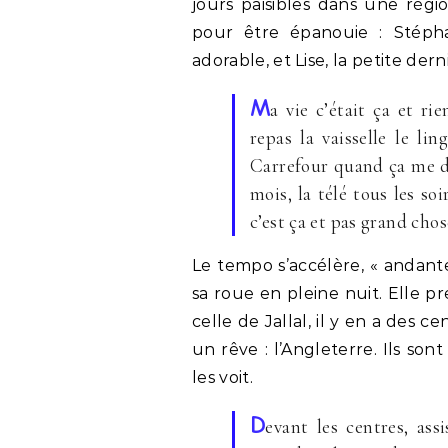
jours paisibles dans une régi
pour être épanouie : Stépha
adorable, et Lise, la petite dern
M
a vie c’était ça et ri
repas la vaisselle le li
Carrefour quand ça me dé
mois, la télé tous les soi
c’est ça et pas grand chos
Le tempo s’accélère, « andante
sa roue en pleine nuit. Elle
celle de Jallal, il y en a des c
un rêve : l’Angleterre. Ils son
les voit.
D
evant les centres, ass