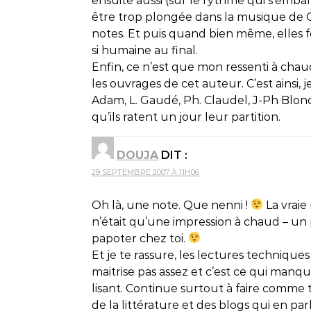
ensuite aussi (sur le rythme qui s’embal
être trop plongée dans la musique de O
notes. Et puis quand bien même, elles fo
si humaine au final.
Enfin, ce n’est que mon ressenti à chau
les ouvrages de cet auteur. C’est ainsi, 
Adam, L. Gaudé, Ph. Claudel, J-Ph Blond
qu’ils ratent un jour leur partition.
DOUJA
DIT :
29 SEPTEMBRE 2007 À 11H06
Oh là, une note. Que nenni !
La vraie
n’était qu’une impression à chaud – un 
papoter chez toi.
Et je te rassure, les lectures techniques
maitrise pas assez et c’est ce qui manq
lisant. Continue surtout à faire comme tu l
de la littérature et des blogs qui en pa